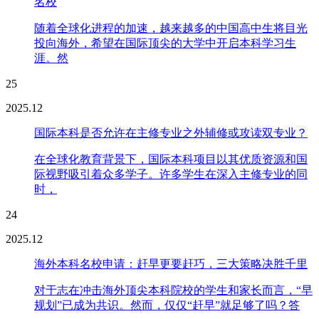
名校
随着全球化进程的加速，越来越多的中国高中生将目光
投向海外，希望在国际顶尖的大学中开启本科学习生
涯。然
25
2025.12
国际本科是否允许在主修专业之外辅修或攻读双专业？
在全球化教育背景下，国际本科项目以其优质资源和国
际视野吸引着众多学子。许多学生在深入主修专业的同
时，
24
2025.12
海外本科名校申请：赶早更要赶巧，三大策略决胜千里
对于志在冲击海外顶尖本科院校的学生和家长而言，“早
规划”已成为共识。然而，仅仅“赶早”就足够了吗？答