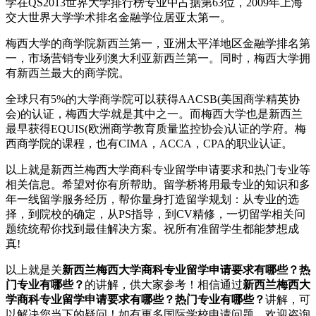
学在QS2013世界大学排行榜专业中占据第63位，2009年上海
交大世界大学学术排名金融学位居亚太第一。
梅西大学的商学院新西兰第一，亚洲太平洋地区金融学排名第
一，市场营销专业列澳大利亚新西兰第一。同时，梅西大学拥
有新西兰最大的商学院。
全球只有5%的大学商学院可以获得AACSB(美国商学精英协
会)的认证，梅西大学就是其中之一。而梅西大学也是新西兰
最早获得EQUIS(欧洲商学教育质量监控协会)认证的学府。梅
西商学院的课程，也有CIMA，ACCA，CPA的职业认证。
以上就是新西兰梅西大学商科专业留学申请要求和热门专业等
相关信息。希望对你有所帮助。留学桥将用最专业的知识和多
年一线留学服务经历，帮你量身打造留学规划：从专业的选
择，到院校的确定，从PS指导，到CV精修，一切留学相关问
题统统帮你找到最佳解决方案。祝所有准留学生都能梦想成
真!
以上就是关
新西兰梅西大学商科专业留学申请要求有哪些？热
门专业有哪些？
的讲解，供大家参考！相信通过
新西兰梅西大
学商科专业留学申请要求有哪些？热门专业有哪些？
讲解，可
以解决您当下的疑问！如有更多国际学校申请问题，欢迎
咨询