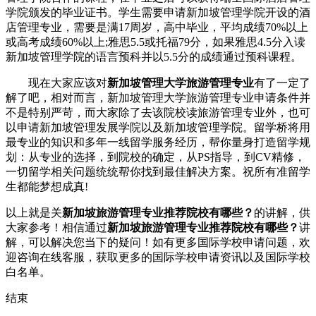
学院颁发的毕业证书。学生需要申请新加坡管理学院开设的酒
店管理专业，需要是满17周岁，高中毕业，平均成绩70%以上
或高考成绩60%以上;雅思5.5或托福79分，如果雅思4.5分入读
新加坡管理学院的语言预科并以5.5分的成绩通过预科课程。
现在大家应该对
新加坡管理大学旅游管理专业
有了一定了
解了吧，相对而言，新加坡管理大学旅游管理专业申请条件并
不是特别严苛，而大家除了去该院校读旅游管理专业外，也可
以申请新加坡管理发展学院以及新加坡管理学院。留学桥将用
最专业的知识和多年一线留学服务经历，帮你量身打造留学规
划：从专业的选择，到院校的确定，从PS指导，到CV精修，
一切留学相关问题统统帮你找到最佳解决方案。祝所有准留学
生都能梦想成真!
以上就是关
新加坡旅游管理专业推荐院校有哪些？
的讲解，供
大家参考！相信通过
新加坡旅游管理专业推荐院校有哪些？
讲
解，可以解决您当下的疑问！如有更多国际学校申请问题，欢
迎
咨询在线客服
，获取更多的国际学校申请资讯以及国际学校
白名单。
结束