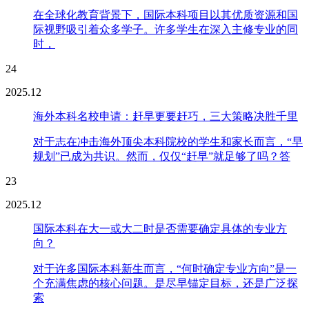
在全球化教育背景下，国际本科项目以其优质资源和国
际视野吸引着众多学子。许多学生在深入主修专业的同
时，
24
2025.12
海外本科名校申请：赶早更要赶巧，三大策略决胜千里
对于志在冲击海外顶尖本科院校的学生和家长而言，“早
规划”已成为共识。然而，仅仅“赶早”就足够了吗？答
23
2025.12
国际本科在大一或大二时是否需要确定具体的专业方
向？
对于许多国际本科新生而言，“何时确定专业方向”是一
个充满焦虑的核心问题。是尽早锚定目标，还是广泛探
索