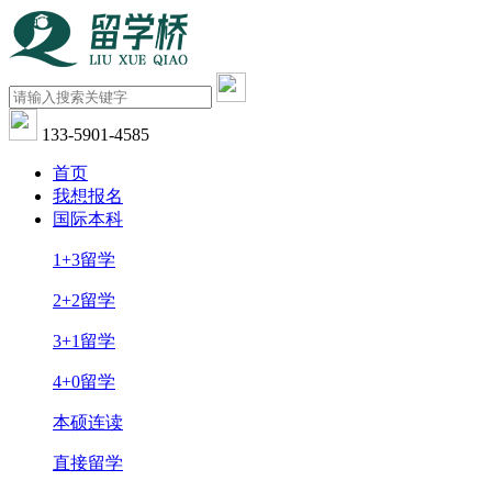
133-5901-4585
首页
我想报名
国际本科
1+3留学
2+2留学
3+1留学
4+0留学
本硕连读
直接留学