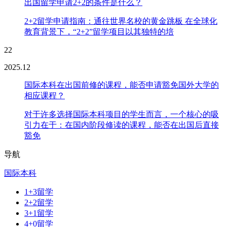
出国留学申请2+2的条件是什么？
2+2留学申请指南：通往世界名校的黄金跳板 在全球化
教育背景下，“2+2”留学项目以其独特的培
22
2025.12
国际本科在出国前修的课程，能否申请豁免国外大学的
相应课程？
对于许多选择国际本科项目的学生而言，一个核心的吸
引力在于：在国内阶段修读的课程，能否在出国后直接
豁免
导航
国际本科
1+3留学
2+2留学
3+1留学
4+0留学