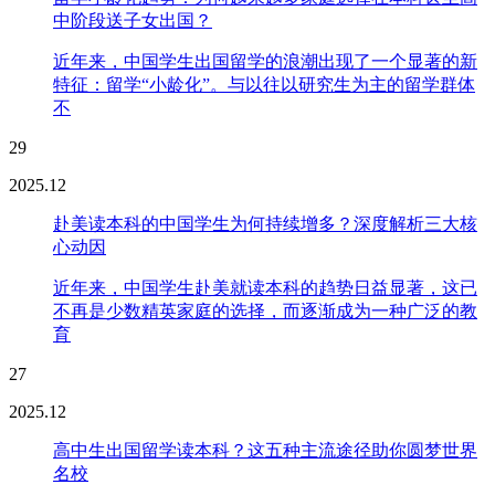
中阶段送子女出国？
近年来，中国学生出国留学的浪潮出现了一个显著的新
特征：留学“小龄化”。与以往以研究生为主的留学群体
不
29
2025.12
赴美读本科的中国学生为何持续增多？深度解析三大核
心动因
近年来，中国学生赴美就读本科的趋势日益显著，这已
不再是少数精英家庭的选择，而逐渐成为一种广泛的教
育
27
2025.12
高中生出国留学读本科？这五种主流途径助你圆梦世界
名校