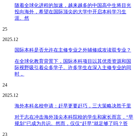
随着全球化进程的加速，越来越多的中国高中生将目光
投向海外，希望在国际顶尖的大学中开启本科学习生
涯。然
25
2025.12
国际本科是否允许在主修专业之外辅修或攻读双专业？
在全球化教育背景下，国际本科项目以其优质资源和国
际视野吸引着众多学子。许多学生在深入主修专业的同
时，
24
2025.12
海外本科名校申请：赶早更要赶巧，三大策略决胜千里
对于志在冲击海外顶尖本科院校的学生和家长而言，“早
规划”已成为共识。然而，仅仅“赶早”就足够了吗？答
23