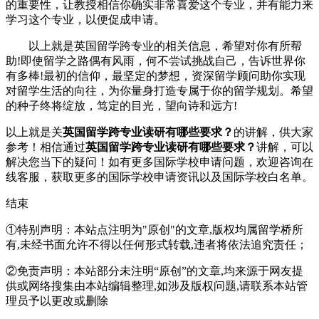
的重要性，让教授相信你确实非常喜爱这个专业，并有能力来
学习这个专业，以便促成申请。
以上就是英国留学跨专业的相关信息，希望对你有所帮
助!即使留学之路偶有风雨，何不尝试挑战自己，告诉世界你
有多棒!最初的信仰，最坚定的梦想，资深留学顾问助你实现
对留学生活的向往，为你量身打造专属于你的留学规划。希望
的种子终将绽放，笃定的目光，望向诗和远方!
以上就是关
英国留学跨专业读研有哪些要求？
的讲解，供大家
参考！相信通过
英国留学跨专业读研有哪些要求？
讲解，可以
解决您当下的疑问！如有更多国际学校申请问题，欢迎
咨询在
线客服
，获取更多的国际学校申请资讯以及国际学校白名单。
结束
①特别声明：本站点注明为"原创"的文章,版权均属留学桥所
有,未经书面允许不得以任何形式转载,违者将依法追究责任；
②免责声明：本站部分未注明“原创”的文章,均来源于网友提
供或网络搜集由本站编辑整理,如涉及版权问题,请联系本站管
理员予以更改或删除