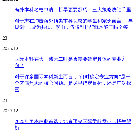
海外本科名校申请：赶早更要赶巧，三大策略决胜千里
对于志在冲击海外顶尖本科院校的学生和家长而言，“早
规划”已成为共识。然而，仅仅“赶早”就足够了吗？答
23
2025.12
国际本科在大一或大二时是否需要确定具体的专业方
向？
对于许多国际本科新生而言，“何时确定专业方向”是一
个充满焦虑的核心问题。是尽早锚定目标，还是广泛探
索
23
2025.12
2026年美本冲刺首选：北京顶尖国际学校盘点与招生解
析