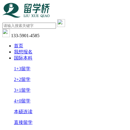
133-5901-4585
首页
我想报名
国际本科
1+3留学
2+2留学
3+1留学
4+0留学
本硕连读
直接留学