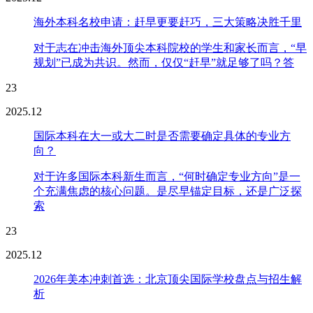
海外本科名校申请：赶早更要赶巧，三大策略决胜千里
对于志在冲击海外顶尖本科院校的学生和家长而言，“早
规划”已成为共识。然而，仅仅“赶早”就足够了吗？答
23
2025.12
国际本科在大一或大二时是否需要确定具体的专业方
向？
对于许多国际本科新生而言，“何时确定专业方向”是一
个充满焦虑的核心问题。是尽早锚定目标，还是广泛探
索
23
2025.12
2026年美本冲刺首选：北京顶尖国际学校盘点与招生解
析