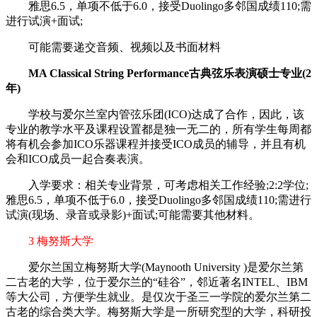
雅思6.5，单项不低于6.0，接受Duolingo多邻国成绩110;需
进行试演+面试;
可能需要递交音频、视频以及书面材料
MA Classical String Performance古典弦乐表演硕士专业(2
年)
学校与爱尔兰室内管弦乐团(ICO)达成了合作，因此，该
专业的教学水平及课程设置都是独一无二的，所有学生每周都
将有机会参加ICO乐器课程并接受ICO成员的辅导，并且有机
会和ICO成员一起合奏表演。
入学要求：相关专业背景，可考虑相关工作经验;2:2学位;
雅思6.5，单项不低于6.0，接受Duolingo多邻国成绩110;需进行
试演(现场、录音或录影)+面试;可能需要其他材料。
3 梅努斯大学
爱尔兰国立梅努斯大学(Maynooth University )是爱尔兰第
二古老的大学，位于爱尔兰的“硅谷”，邻近著名INTEL、IBM
等大公司，方便学生就业。是仅次于圣三一学院的爱尔兰第二
古老的综合类大学。梅努斯大学是一所研究型的大学，科研投