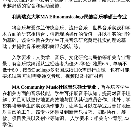
卓越舒适的宿舍和运动设施。
利莫瑞克大学MA Ethnomusicology民族音乐学硕士专业
将音乐与爱尔兰传统音乐、流行音乐、世界音乐实践和学
术方面的研究相结合，强调现场操作的价值，并以扎实的理论
为基础。该专业旨在为学生开展音乐研究奠定扎实的理论基
础，并提供音乐表演和舞蹈实践训练。
入学要求：人类学、音乐、文化研究与民俗等相关专业背
景，有音乐或舞蹈从业经验者为佳;2:2学位; 雅思6.5，单项不
低于6.0，接受Duolingo多邻国成绩110;需进行面试，也有可能
要求试演;可能需要递交音频、视频以及书面材料
MA Community Music社区音乐硕士专业
，
旨在培养学生
在相关方面的音乐技能。学生可拓展音乐认知，提高对音乐理
解，并且可以更好地更高效地与团队其他成员合作。此外，学
校将培养学生的实践操作能力，让学生可以在毕业后更好地应
对自己的工作。该专业还涉及到新音乐技巧、团队协作、筹
款、项目发展以及创业等知识。 入学要求：相关专业背景;2:2
学位;