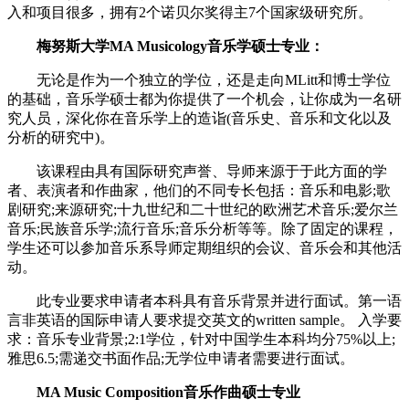
入和项目很多，拥有2个诺贝尔奖得主7个国家级研究所。
梅努斯大学MA Musicology音乐学硕士专业：
无论是作为一个独立的学位，还是走向MLitt和博士学位
的基础，音乐学硕士都为你提供了一个机会，让你成为一名研
究人员，深化你在音乐学上的造诣(音乐史、音乐和文化以及
分析的研究中)。
该课程由具有国际研究声誉、导师来源于于此方面的学
者、表演者和作曲家，他们的不同专长包括：音乐和电影;歌
剧研究;来源研究;十九世纪和二十世纪的欧洲艺术音乐;爱尔兰
音乐;民族音乐学;流行音乐;音乐分析等等。除了固定的课程，
学生还可以参加音乐系导师定期组织的会议、音乐会和其他活
动。
此专业要求申请者本科具有音乐背景并进行面试。第一语
言非英语的国际申请人要求提交英文的written sample。 入学要
求：音乐专业背景;2:1学位，针对中国学生本科均分75%以上;
雅思6.5;需递交书面作品;无学位申请者需要进行面试。
MA Music Composition音乐作曲硕士专业