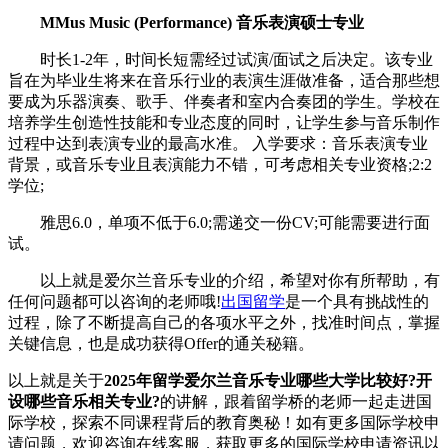
MMus Music (Performance) 音乐表演硕士专业
时长1-2年，时间长短需经过试演/面试之后决定。该专业
旨在为毕业生将来在音乐行业的表演生涯做准备，适合那些想
要成为乐器演奏、歌手、伴奏者和室内合奏团的学生。学校在
培养学生创造性技能和专业态度的同时，让学生参与音乐制作
过程中达到表演专业的最高水准。 入学要求：音乐表演专业
背景，或音乐专业且表演能力不错，可考虑相关专业资格;2:2
学位;
雅思6.0，单项不低于6.0;需递交一份CV;可能需要进行面
试。
以上就是爱尔兰音乐专业的介绍，希望对你有所帮助，有
任何问题都可以咨询的老师哦!
出国留学
是一个具有挑战性的
过程，除了不断提高自己的各项水平之外，找准时间点，掌握
关键信息，也是成功获得Offer的通关秘籍。
以上就是关于
2025年留学爱尔兰音乐专业哪些大学比较好?开
设哪些音乐相关专业?
的讲解，跟着留学桥的老师一起走进国
际学校，探索不同课程背后的教育奥秘！如有更多国际学校申
请问题，欢迎
咨询在线客服
，获取更多的国际学校申请资讯以