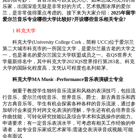
乐家，出国深造无疑是非常好的方式，艺术氛围浓厚的爱尔
兰，是非常值得重点考虑的。接下来为大家介绍：
2025年留学
爱尔兰音乐专业哪些大学比较好?开设哪些音乐相关专业?
1 科克大学
科克大学(University College Cork，简称 UCC)位于爱尔兰
第二大城市科克市的一所国立大学，是爱尔兰最古老的大学之
一，也是著名的爱尔兰国立大学联盟成员之一。在QS世界大
学最新排名中，其中科克大学2023QS世界排行第283名。科克
大学的国际化程度高，文凭认可程度也名列前茅。
科克大学MA Music -Performance音乐表演硕士专业
侧重于教授学生独特音乐流派和风格的表演技巧，包括流
行音乐、爱尔兰传统音乐、世界音乐、爵士、新古典音乐和西
方古典音乐等。学生有机会探索各种各样的音乐流派，通过参
加研讨会来提升对跨文化表演的理解，学生还有机会培养音乐
作曲技能，可转化研究技能以及综合学术和实践操作的能力。
申请要求：有一定音乐表演水平，可考虑有相关工作经验的申
请者，如专业音乐家或艺术家等;需递交表演录音或视频;可能
会有面试