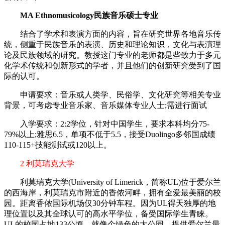
MA Ethnomusicology民族音乐硕士专业
结合了学术和表演方面的内容，旨在研究世界各地音乐传
统，侧重于民族音乐的表演、历史和理论知识，文化与表演理
论及民族领域的研究。教授这门专业的老师都是些致力于多元
化学术传统和创新形式的学者，并且他们的创新研究受到了国
际的认可。
申请要求：音乐或人类学、民俗学、文化研究等相关专业
背景，可考虑专业音乐家、音乐媒体专业人士;需进行面试
入学要求：2:2学位，针对中国学生，要求本科均分75-
79%以上;雅思6.5，单项不低于5.5，接受Duolingo多邻国成绩
110-115+技能测试或120以上。
2 利莫瑞克大学
利莫瑞克大学(University of Limerick，简称UL)位于爱尔兰
的西海岸，利莫瑞克市附近的香侬河畔，拥有全爱最美丽的校
园。距离香侬国际机场仅30分钟车程。因为UL得天独厚的地
理位置以及其全球认可的高水平学位，备受国际学生青睐。
UL的校园占地133公顷，就像个绿色的大公园，提供爱尔兰最