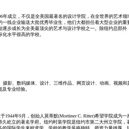
 Design)于1896年成立，不仅是全美国最著名的设计学院，在全世
各地的一线企业输送大批优秀毕业生，他们大都担任着大型企业的重要
arsons开始逐步成长为全美最顶尖的艺术与设计学校之一。除纽约总
国际化水平很高的学校。
画、雕塑、摄影、数码媒体、设计、三维作品、网页设计、动画、视
能及专业经验。
简称FIT)成立于1944年9月，创始人莫蒂默(Mortimer C. Ritt
持久屹立的著名学府。纽约时装学院是纽约市第二大州立学院，著
多的国际学生来校求学。学校的教学风格独特，师资力量雄厚，