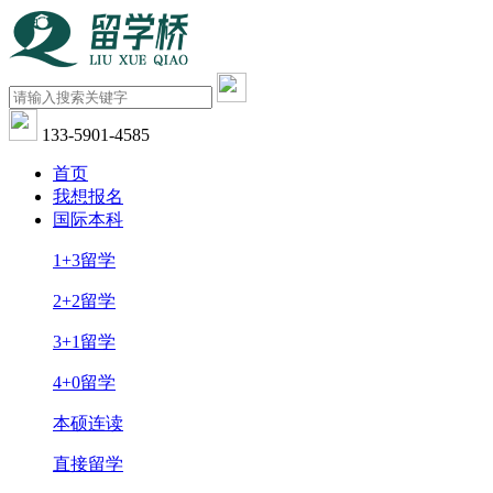
133-5901-4585
首页
我想报名
国际本科
1+3留学
2+2留学
3+1留学
4+0留学
本硕连读
直接留学