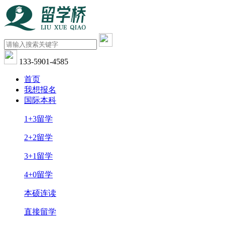
133-5901-4585
首页
我想报名
国际本科
1+3留学
2+2留学
3+1留学
4+0留学
本硕连读
直接留学