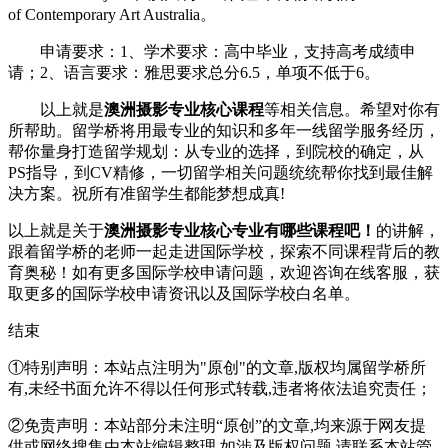
of Contemporary Art Australia。
申请要求：1、学术要求：高中毕业，支持高考成绩申
请；2、语言要求：雅思要求总分6.5，单项不低于6。
以上就是
澳洲摄影专业核心课程
等相关信息。希望对你有
所帮助。留学桥将用最专业的知识和多年一线留学服务经历，
帮你量身打造留学规划：从专业的选择，到院校的确定，从
PS指导，到CV精修，一切留学相关问题统统帮你找到最佳解
决方案。祝所有准留学生都能梦想成真!
以上就是关于
澳洲摄影专业核心专业有哪些课程吧！
的讲解，
跟着留学桥的老师一起走进国际学校，探索不同课程背后的教
育奥秘！如有更多国际学校申请问题，欢迎
咨询在线客服
，获
取更多的国际学校申请资讯以及国际学校白名单。
结束
①特别声明：本站点注明为"原创"的文章,版权均属留学桥所
有,未经书面允许不得以任何形式转载,违者将依法追究责任；
②免责声明：本站部分未注明“原创”的文章,均来源于网友提
供或网络搜集由本站编辑整理,如涉及版权问题,请联系本站管