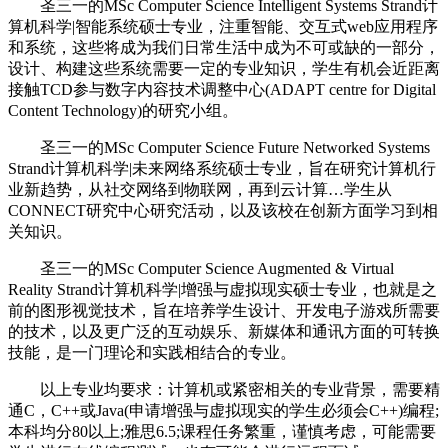
圣三一的MSc Computer Science Intelligent Systems Strand计
算机科学|智能系统硕士专业，注重智能、交互式web应用程序
和系统，这些将成为我们日常生活中成为不可或缺的一部分，
设计、构建这些系统需要一定的专业知识，学生有机会近距离
接触TCD参与数字内容技术调整中心(ADAPT centre for Digital
Content Technology)的研究小组。
圣三一的MSc Computer Science Future Networked Systems
Strand计算机科学|未来网络系统硕士专业，旨在研究计算机行
业新趋势，从社交网络到物联网，再到云计算…学生从
CONNECT研究中心研究活动，以及该校在创新方面学习到相
关知识。
圣三一的MSc Computer Science Augmented & Virtual
Reality Strand计算机科学|增强与虚拟现实硕士专业，也就是之
前的图形视觉技术，旨在培养学生设计、开发电子游戏所需要
的技术，以及更广泛的互动娱乐、新媒体和通讯方面的可转换
技能，是一门理论和实践相结合的专业。
以上专业均要求：计算机或紧密相关的专业背景，需要精
通C，C++或Java(申请增强与虚拟现实的学生必须会C++)编程;
本科均分80以上;雅思6.5;课程任务繁重，谨慎考虑，可能需要