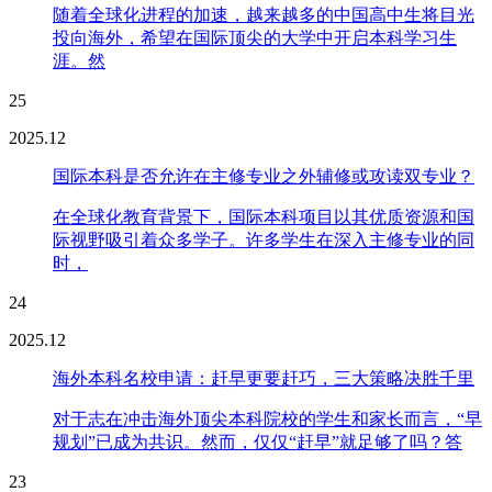
随着全球化进程的加速，越来越多的中国高中生将目光
投向海外，希望在国际顶尖的大学中开启本科学习生
涯。然
25
2025.12
国际本科是否允许在主修专业之外辅修或攻读双专业？
在全球化教育背景下，国际本科项目以其优质资源和国
际视野吸引着众多学子。许多学生在深入主修专业的同
时，
24
2025.12
海外本科名校申请：赶早更要赶巧，三大策略决胜千里
对于志在冲击海外顶尖本科院校的学生和家长而言，“早
规划”已成为共识。然而，仅仅“赶早”就足够了吗？答
23