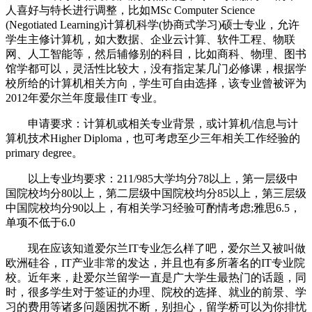
人喜好与特长进行调整，比如MSc Computer Science
(Negotiated Learning)计算机科学(协商式学习)硕士专业，允许
学生主修计算机，如大数据、企业云计算、软件工程、物联
网、人工智能等，然后辅修别的科目，比如商科、物理、图书
馆学都可以，灵活性比较大，没有指定某几门必修课，根据学
校所给的计算机相关方向，学生可自由选择，该专业曾被评为
2012年爱尔兰年度最佳IT 专业。
申请要求：计算机或相关专业背景，或计算机/信息与计
算机技术Higher Diploma，也可考虑至少三年相关工作经验的
primary degree。
以上专业均要求：211/985大学均分78以上，第一层级中
国院校均分80以上，第二层级中国院校均分85以上，第三层级
中国院校均分90以上，有相关学习经验可酌情考虑;雅思6.5，
单项不低于6.0
现在应该知道爱尔兰IT专业怎么样了吧，爱尔兰又被叫做
欧洲硅谷，IT产业非常的发达，并且也有多所著名的IT专业院
校。近年来，赴爱尔兰留学一直是广大学生最热门的话题，同
时，很多学生对于签证的办理、院校的选择、就业的前景、学
习的费用等诸多问题困扰不断，别担心，留学桥可以为你排忧