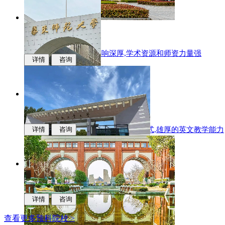
江西财经大学
国际化办学,学科专业影响深厚,学术资源和师资力量强
详情
咨询
华东师范大学
多样化的升学,中新联合培养的办学模式,雄厚的英文教学能力
详情
咨询
合肥工业大学
科研实力,学科优势,人才培养质量
详情
咨询
查看更多预科院校 >