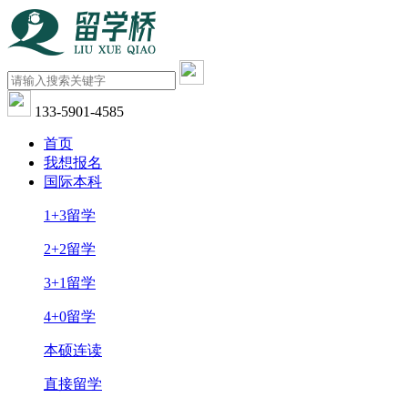
133-5901-4585
首页
我想报名
国际本科
1+3留学
2+2留学
3+1留学
4+0留学
本硕连读
直接留学