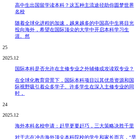
高中生出国留学读本科？这五种主流途径助你圆梦世界
名校
随着全球化进程的加速，越来越多的中国高中生将目光
投向海外，希望在国际顶尖的大学中开启本科学习生
涯。然
25
2025.12
国际本科是否允许在主修专业之外辅修或攻读双专业？
在全球化教育背景下，国际本科项目以其优质资源和国
际视野吸引着众多学子。许多学生在深入主修专业的同
时，
24
2025.12
海外本科名校申请：赶早更要赶巧，三大策略决胜千里
对于志在冲击海外顶尖本科院校的学生和家长而言，“早