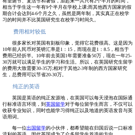
有圣诞节、复活节和暑假，加起来一共只有2个半月的时间，
相当于学生这一年有9个半月在学校上课;而其他西方国家的假
期合计会达到4-6个月之久，虽然是两年制，其实真正在校学
习的时间并不比英国研究生在校学习时间久。
费用相对较低
很多家长对英国有刻板印象，觉得它花费很高。这是因为
10年前人民币对英镑汇率是1：15，而现在是1：8.5，相当于
费用已经折半。10年前去英国1年需要准备50万，现在一年25-
30万就可以满足学生的学习和生活。所以，在英国研究生留学
的费用大致需要30-35万;相对于其他2-3年制的西方国家研究
生，总费用可以节省20-30万。
纯正的英语
英国是英语的纯正发源地，在英国可以每天浸泡在国际通
行标准语言环境，到
英国留学
对于每位留学生而言，不仅可以
收获专业知识，同时也能学习得纯正以及地道的英语发音与英
语用词。
每一位
出国留学
的小伙伴，都希望能在归国后说一口标准
流利的英语，因此英国成为了众多留学生首选的方向。