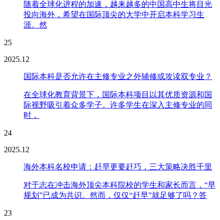
随着全球化进程的加速，越来越多的中国高中生将目光
投向海外，希望在国际顶尖的大学中开启本科学习生
涯。然
25
2025.12
国际本科是否允许在主修专业之外辅修或攻读双专业？
在全球化教育背景下，国际本科项目以其优质资源和国
际视野吸引着众多学子。许多学生在深入主修专业的同
时，
24
2025.12
海外本科名校申请：赶早更要赶巧，三大策略决胜千里
对于志在冲击海外顶尖本科院校的学生和家长而言，“早
规划”已成为共识。然而，仅仅“赶早”就足够了吗？答
23