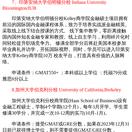
7、印第安纳大学伯明顿分校 Indiana University
Bloomington/IUB
印第安纳大学伯明顿分校Kelley商学院金融硕士项目拥有
前沿的国际国内金融课程体系，致力于培养实战派金融精英。
采取线上线下结合授课的方式。 线下集中教学，零距离接触
国内国外知名金融专家和教授。线上自主学习，利用碎片化时
间轻松提升职场竞争力。 修满全部学分后将赴美国本校参加
毕业典礼并访学，开拓国际视野。同时，学员可以进入印第安
纳大学Kelley商学院10万 校友平台，打造具有价值的人脉网
络。
申请条件：GMAT550+ ；本科或以上学位 ：托福79分或
雅思6分以上
8.加州大学伯克利分校 University of California,Berkeley
加州大学伯克利分校商学院(Haas School of Business)设有
金融工程硕士，学制4个学期(12个月)，每年3月开学。学生需
修满30学分，并完成一次10-12周的实习(10月-1月)。
申请条件：接受GMAT或GRE分数，如果在2023年12月31
日前已获得博士学位，则不需要提供GMAT/GRE分数，