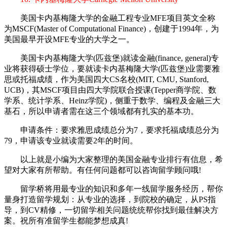
美国卡内基梅隆大学的金融工程专业MFE项目英文全称
为MSCF(Master of Computational Finance)，创建于1994年，为
美国最早开设MFE专业的大学之一。
美国卡内基梅隆大学(匹兹堡)就读金融(finance, general)专
业将获得硕士学位，要就读卡内基梅隆大学(匹兹堡)业需要雅
思或托福成绩，作为美国四大CS名校(MIT, CMU, Stanford,
UCB)，其MSCF项目由四大学院联合授课(Tepper商学院、数
学系、统计学系、Heinz学院)，侧重于数学、编程及金融三大
基石，所以申请者需在这三个领域都有扎实的基本功。
申请条件：要求雅思成绩总分为7，要求托福成绩总分为
79，申请该专业就读需要2年的时间。
以上就是小编为大家整理的美国金融专业排行有信息，希
望对大家有所帮助。有任何问题都可以咨询留学顾问哦!
留学桥将用最专业的知识和多年一线留学服务经历，帮你
量身打造留学规划：从专业的选择，到院校的确定，从PS指
导，到CV精修，一切留学相关问题统统帮你找到最佳解决方
案。祝所有准留学生都能梦想成真!