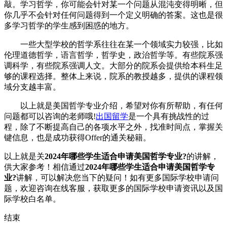
敲。学习哲学，你可能会针对某一个问题从混沌变得明晰，但
你几乎不会针对任何问题得到一个定义明确的答案。这也是很
多学习哲学的学生感到困惑的地方。
一些大型学校的哲学系往往在某一个领域实力较强，比如
伦理道德哲学，语言哲学，哲学史，政治哲学等。有些院系强
调科学，有些院系强调人文。大部分的院系会提供给本科生足
够的课程选择。整体上来说，院系的教授越多，提供的课程领
域分支越丰富。
以上就是美国哲学专业介绍，希望对你有所帮助，有任何
问题都可以咨询的老师哦!
出国留学
是一个具有挑战性的过
程，除了不断提高自己的各项水平之外，找准时间点，掌握关
键信息，也是成功获得Offer的通关秘籍。
以上就是关
2024年哪些学生适合申请美国哲学专业?
的讲解，
供大家参考！相信通过
2024年哪些学生适合申请美国哲学专
业?
讲解，可以解决您当下的疑问！如有更多国际学校申请问
题，欢迎
咨询在线客服
，获取更多的国际学校申请资讯以及国
际学校白名单。
结束