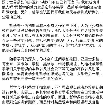
题：世界是如何起源的?动物们有自己的语言吗? 我能成为其
他人吗?而哲学的魅力就是它能够揭示一些简单事物的复杂性
和微妙性。另外，哲学也试图揭开我们每天会读到或听到的一
些混沌思维。
哲学专业的初期课程不会有太强的专业性，因为很少有学
校在高中阶段就开设哲学课程，所以大部分学生在入读哲学专
业时，实际上都没有太多相关背景。大部分学校的初始课程会
介绍一些哲学问题，包括伦理学(道德行为)，形而上学(现实的
本质)，逻辑学，认识论(知识的学习)，美学(艺术的本质)。其
他基础课程会介绍哲学的历史。
随着学习的深入，你将会广泛阅读柏拉图，亚里士多德，
阿奎奈，笛卡尔，康德，黑格尔，维特根斯坦，约翰杜威等哲
学家们关于意识的本质以及社会公正等问题的著作以及思考。
慢慢地，你需要学会用哲学的眼光思考问题。大学最后一年，
你通常需要完成一篇关于哲学的论文。
哲学会对那些对于抽象的，不可思议观点或者纯粹的幻想
进行解释。实际上，你其实很难将哲学观念和你在日常生活中
每日所见的事物进行直接的联系。而且，哲学课程也很少遵从
由易到难的讲解顺序，而是针对某些观点和问题进行反复推