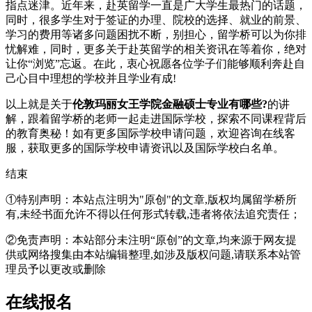
指点迷津。近年来，赴英留学一直是广大学生最热门的话题，
同时，很多学生对于签证的办理、院校的选择、就业的前景、
学习的费用等诸多问题困扰不断，别担心，留学桥可以为你排
忧解难，同时，更多关于赴英留学的相关资讯在等着你，绝对
让你“浏览”忘返。在此，衷心祝愿各位学子们能够顺利奔赴自
己心目中理想的学校并且学业有成!
以上就是关于
伦敦玛丽女王学院金融硕士专业有哪些?
的讲
解，跟着留学桥的老师一起走进国际学校，探索不同课程背后
的教育奥秘！如有更多国际学校申请问题，欢迎
咨询在线客
服
，获取更多的国际学校申请资讯以及国际学校白名单。
结束
①特别声明：本站点注明为"原创"的文章,版权均属留学桥所
有,未经书面允许不得以任何形式转载,违者将依法追究责任；
②免责声明：本站部分未注明“原创”的文章,均来源于网友提
供或网络搜集由本站编辑整理,如涉及版权问题,请联系本站管
理员予以更改或删除
在线报名