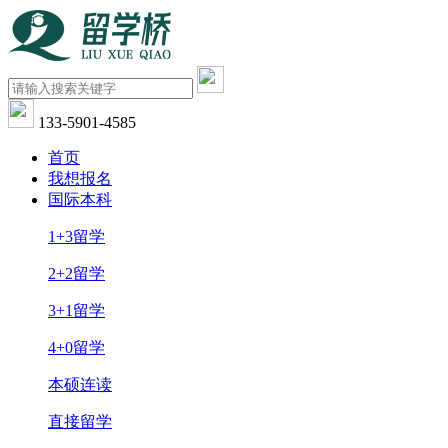
133-5901-4585
首页
我想报名
国际本科
1+3留学
2+2留学
3+1留学
4+0留学
本硕连读
直接留学