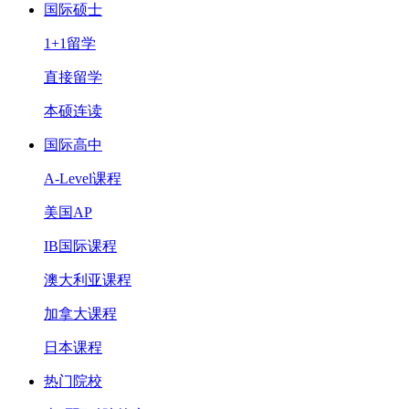
国际硕士
1+1留学
直接留学
本硕连读
国际高中
A-Level课程
美国AP
IB国际课程
澳大利亚课程
加拿大课程
日本课程
热门院校