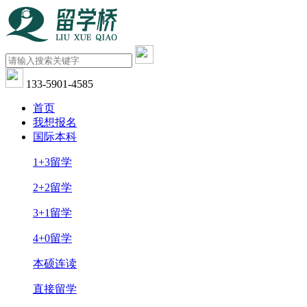
133-5901-4585
首页
我想报名
国际本科
1+3留学
2+2留学
3+1留学
4+0留学
本硕连读
直接留学