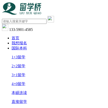
133-5901-4585
首页
我想报名
国际本科
1+3留学
2+2留学
3+1留学
4+0留学
本硕连读
直接留学