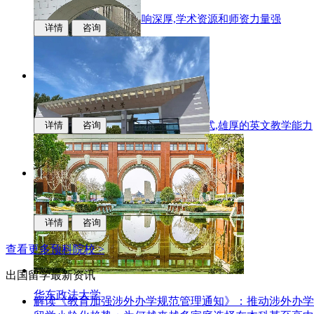
国际化办学,学科专业影响深厚,学术资源和师资力量强
详情
咨询
华东师范大学
多样化的升学,中新联合培养的办学模式,雄厚的英文教学能力
详情
咨询
合肥工业大学
科研实力,学科优势,人才培养质量
详情
咨询
查看更多预科院校 >
出国留学
最新资讯
华东政法大学
解读《教育加强涉外办学规范管理通知》：推动涉外办学