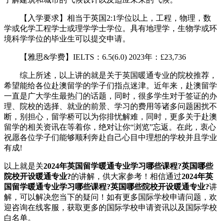
【入学要求】相当于英国2:1学位以上，工程，物理，数
学或化学工程学士或理学学士学位。具有地理学，生物学或环
境科学学位的毕业生可以提交申请。
【雅思&学费】IELTS：6.5(6.0) 2023年：£23,736
综上所述，以上讲的就是关于英国暖通专业的院校推荐，
希望能给各位赴澳留学的学子们指点迷津。近年来，赴澳留学
一直是广大学生最热门的话题，同时，很多学生对于签证的办
理、院校的选择、就业的前景、学习的费用等诸多问题困扰不
断，别担心，留学桥可以为你排忧解难，同时，更多关于赴澳
留学的相关资讯在等着你，绝对让你“浏览”忘返。在此，衷心
祝愿各位学子们能够顺利奔赴自己心目中理想的学校并且学业
有成!
以上就是关
2024年英国留学暖通专业学习哪些课程?英国哪些
院校开设暖通专业?
的讲解，供大家参考！相信通过
2024年英
国留学暖通专业学习哪些课程?英国哪些院校开设暖通专业?
讲
解，可以解决您当下的疑问！如有更多国际学校申请问题，欢
迎
咨询在线客服
，获取更多的国际学校申请资讯以及国际学校
白名单。