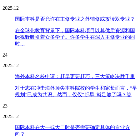
2025.12
国际本科是否允许在主修专业之外辅修或攻读双专业？
在全球化教育背景下，国际本科项目以其优质资源和国
际视野吸引着众多学子。许多学生在深入主修专业的同
时，
24
2025.12
海外本科名校申请：赶早更要赶巧，三大策略决胜千里
对于志在冲击海外顶尖本科院校的学生和家长而言，“早
规划”已成为共识。然而，仅仅“赶早”就足够了吗？答
23
2025.12
国际本科在大一或大二时是否需要确定具体的专业方
向？