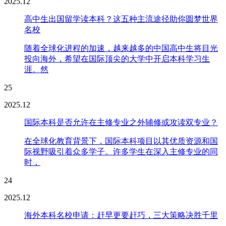
2025.12
高中生出国留学读本科？这五种主流途径助你圆梦世界
名校
随着全球化进程的加速，越来越多的中国高中生将目光
投向海外，希望在国际顶尖的大学中开启本科学习生
涯。然
25
2025.12
国际本科是否允许在主修专业之外辅修或攻读双专业？
在全球化教育背景下，国际本科项目以其优质资源和国
际视野吸引着众多学子。许多学生在深入主修专业的同
时，
24
2025.12
海外本科名校申请：赶早更要赶巧，三大策略决胜千里