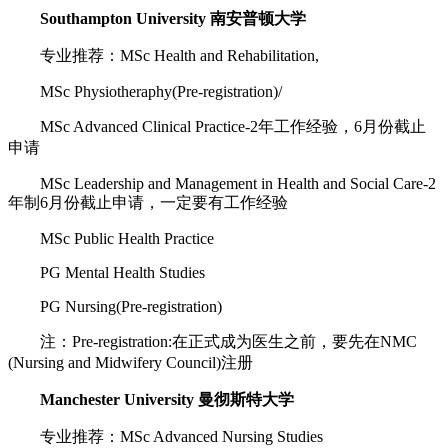
Southampton University 南安普顿大学
专业推荐：MSc Health and Rehabilitation,
MSc Physiotheraphy(Pre-registration)/
MSc Advanced Clinical Practice-2年工作经验，6月份截止
申请
MSc Leadership and Management in Health and Social Care-2
年制6月份截止申请，一定要有工作经验
MSc Public Health Practice
PG Mental Health Studies
PG Nursing(Pre-registration)
注：Pre-registration:在正式成为医生之前，要先在NMC
(Nursing and Midwifery Council)注册
Manchester University 曼彻斯特大学
专业推荐：MSc Advanced Nursing Studies