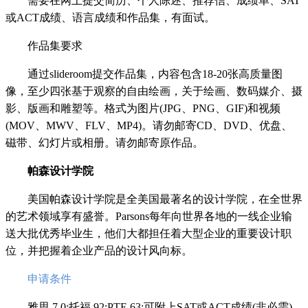
需要在网上提交简历、个人陈述、推荐信、成绩单、SAT
或ACT成绩、语言成绩和作品集，有面试。
作品集要求
通过slideroom提交作品集，内容包含18-20张高质量图
像，至少四张基于观察的自由绘画，关于绘画、数码媒介、摄
影、版画和雕塑等。格式为图片(JPG、PNG、GIF)和视频
(MOV、MWV、FLV、MP4)。请勿邮寄CD、DVD、优盘、
磁带、幻灯片或相册。请勿邮寄原作品。
帕森设计学院
美国帕森设计学院是全美国最著名的设计学院，在全世界
的艺术领域享有盛誉。Parsons每年向世界各地的一线企业输
送大批优秀毕业生，他们大都担任着大型企业的重要设计职
位，并把握着企业产品的设计风向标。
申请条件
雅思 7.0;托福 92;PTE 63;可附上SAT或ACT成绩(非必需)