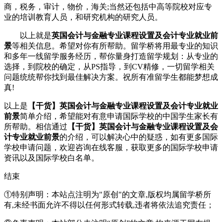
商，税务，审计，物价，海关;当然还包括中高等院校对应专
业的培训教育人员，和研究机构的研究人员。
以上就是
英国会计与金融专业课程设置及会计专业就业前
景
等相关信息。希望对你有所帮助。留学桥将用最专业的知识
和多年一线留学服务经历，帮你量身打造留学规划：从专业的
选择，到院校的确定，从PS指导，到CV精修，一切留学相关
问题统统帮你找到最佳解决方案。祝所有准留学生都能梦想成
真!
以上是
【干货】英国会计与金融专业课程设置及会计专业就业
前景
简单介绍，希望能对有意申请国际学校的中国学生家长有
所帮助。相信通过
【干货】英国会计与金融专业课程设置及会
计专业就业前景
的介绍，可以解决心中的疑惑，如有更多国际
学校申请问题，欢迎
咨询在线客服
，获取更多的国际学校申请
资讯以及国际学校白名单。
结束
①特别声明：本站点注明为"原创"的文章,版权均属留学桥所
有,未经书面允许不得以任何形式转载,违者将依法追究责任；