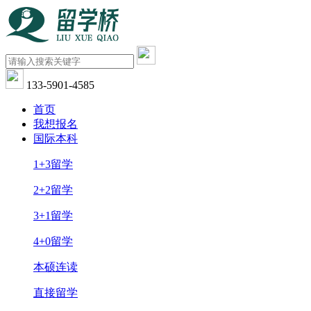
133-5901-4585
首页
我想报名
国际本科
1+3留学
2+2留学
3+1留学
4+0留学
本硕连读
直接留学