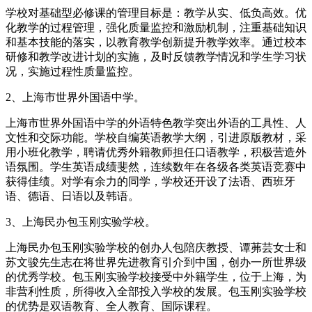
学校对基础型必修课的管理目标是：教学从实、低负高效。优
化教学的过程管理，强化质量监控和激励机制，注重基础知识
和基本技能的落实，以教育教学创新提升教学效率。通过校本
研修和教学改进计划的实施，及时反馈教学情况和学生学习状
况，实施过程性质量监控。
2、上海市世界外国语中学。
上海市世界外国语中学的外语特色教学突出外语的工具性、人
文性和交际功能。学校自编英语教学大纲，引进原版教材，采
用小班化教学，聘请优秀外籍教师担任口语教学，积极营造外
语氛围。学生英语成绩斐然，连续数年在各级各类英语竞赛中
获得佳绩。对学有余力的同学，学校还开设了法语、西班牙
语、德语、日语以及韩语。
3、上海民办包玉刚实验学校。
上海民办包玉刚实验学校的创办人包陪庆教授、谭茀芸女士和
苏文骏先生志在将世界先进教育引介到中国，创办一所世界级
的优秀学校。包玉刚实验学校接受中外籍学生，位于上海，为
非营利性质，所得收入全部投入学校的发展。包玉刚实验学校
的优势是双语教育、全人教育、国际课程。