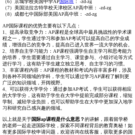
（6）京城学校美国中学AP
国际班
： -zd-zg
（7）美国法拉古特学校天津校区AP高中班： -zd-zg
（8）成都七中国际部美国AP高中班： -zd-zg
AP国际课程的优势主要有以下几点：
1、提高录取竞争力：AP课程是全球高中最具挑战性的学术课
程之一，学生通过学习和参加AP考试可以提高自己的学业成
绩，增强自己的竞争力，提高自己进入世界一流大学的机会。
2、培养自主学习能力：AP课程强调学生自主学习和思考能力
的培养，学生需要通过自主学习、课堂参与、小组讨论等方式
进行学习，这有助于学生建立独立思考、自主学习的习惯。
3、丰富课程内容：AP课程的教材和考试内容丰富多样，涉及
到各种不同领域的学科，学生可以通过学习AP课程了解到更
广泛的知识领域，开阔视野。
4、可以获得大学学分：通过参加AP考试，学生可以获得相应
的大学学分，这有助于学生在大学中提前完成部分课程，缩短
学制、减轻学业负担，也可以帮助学生在大学中更加深入地学
习和研究自己感兴趣的领域。
以上就是关于
国际ap课程是什么意思？
的讲解，跟着留学桥
的老师一起走进国际学校，探索不同课程背后的教育奥秘！如
有更多国际学校申请问题，欢迎
咨询在线客服
，获取更多的国