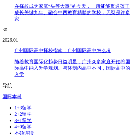
在择校成为家庭“头等大事”的今天，一所能够贯通孩子
成长关键九年、融合中西教育精髓的学校，无疑是许多
家
30
2026.01
广州国际高中择校指南：广州国际高中怎么考
随着教育国际化趋势日益明显，广州众多家庭开始将国
际高中纳入升学规划。与体制内高中不同，国际高中的
入学
导航
国际本科
1+3留学
2+2留学
3+1留学
4+0留学
本硕连读