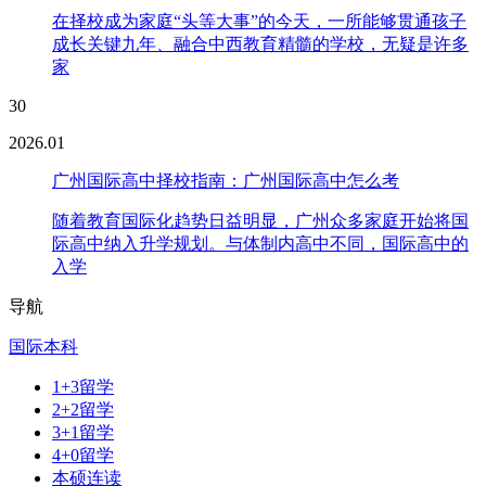
在择校成为家庭“头等大事”的今天，一所能够贯通孩子
成长关键九年、融合中西教育精髓的学校，无疑是许多
家
30
2026.01
广州国际高中择校指南：广州国际高中怎么考
随着教育国际化趋势日益明显，广州众多家庭开始将国
际高中纳入升学规划。与体制内高中不同，国际高中的
入学
导航
国际本科
1+3留学
2+2留学
3+1留学
4+0留学
本硕连读