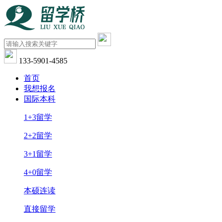
133-5901-4585
首页
我想报名
国际本科
1+3留学
2+2留学
3+1留学
4+0留学
本硕连读
直接留学