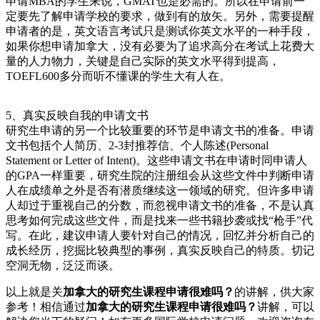
申请MBA的学生来说，GMAT也是必需的。所以在申请前一
定要先了解申请学校的要求，做到有的放矢。另外，需要提醒
申请者的是，英文语言考试只是测试你英文水平的一种手段，
如果你想申请加拿大，没有必要为了追求高分在考试上花费大
量的人力物力，关键是自己实际的英文水平得到提高，
TOEFL600多分而听不懂课的学生大有人在。
5、真实反映自我的申请文书
研究生申请的另一个比较重要的环节是申请文书的准备。申请
文书包括个人简历、2-3封推荐信、个人陈述(Personal
Statement or Letter of Intent)。这些申请文书在申请时同申请人
的GPA一样重要，研究生院的注册组会从这些文件中判断申请
人在成绩单之外是否有潜质继续这一领域的研究。但许多申请
人却过于重视自己的分数，而忽视申请文书的准备，不是认真
思考如何完成这些文件，而是找来一些书籍抄袭或找“枪手”代
写。在此，建议申请人要针对自己的情况，回忆并分析自己的
成长经历，挖掘比较典型的事例，真实反映自己的特质。切记
空洞无物，泛泛而谈。
以上就是关
加拿大的研究生课程申请很难吗？
的讲解，供大家
参考！相信通过
加拿大的研究生课程申请很难吗？
讲解，可以