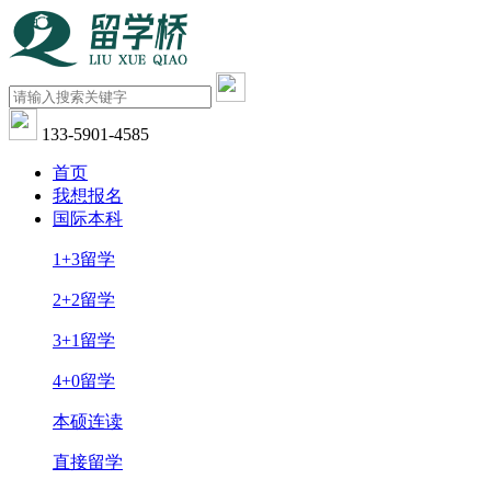
133-5901-4585
首页
我想报名
国际本科
1+3留学
2+2留学
3+1留学
4+0留学
本硕连读
直接留学