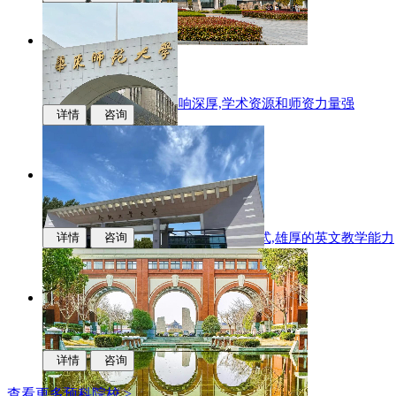
江西财经大学
国际化办学,学科专业影响深厚,学术资源和师资力量强
详情
咨询
华东师范大学
多样化的升学,中新联合培养的办学模式,雄厚的英文教学能力
详情
咨询
合肥工业大学
科研实力,学科优势,人才培养质量
详情
咨询
查看更多预科院校 >