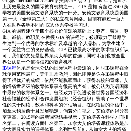
Griggs International Academy 美国GIA 创立于 1909 年，是世界
上历史最悠久的国际教育机构之一。 GIA 是拥 有超过 8500 所
学校的美国安德文教育系统的一部分。安德文教育系统是美国
第 一大（全球第二大）的私立教育网络。目前有超过一百万
人在世界各地不同的 GIA 体系学校学习过。
GIA 的课程建立于四个核心价值观的基础上：尊严、荣誉、尊
重、诚信。教职员 在教授 GIA 的课程时，必须致力于鼓励学
生达到一个优秀的学术标准及卓越的 个人品格，为学生建立
一个受益终生的良好基础。GIA 已被最高水平的学术组织所认
可，我们的文凭是世界顶尖大学的首选，同时 我们也被全世
界公认是一个值得信赖的教育机构。
IB课程
体系是全球公认的国际课程中最难的，同时IB课程在全
球使用范围最广，竞争非常激烈，因此即便是你在IB课程中取
得了很优异的成绩，依然不能脱颖而出，获得名校的青睐。艾
伯塔省世界级的教育体系享有很高的声誉，被公认为英语国家
中最好的教育体系之一。曾经致力于促进改善世界各国经济和
社会福祉的经济和合作发展组织（经合组织）赞助了一个世界
性的关于阅读，数学和科学的评估项目。在此项目的评估中，
加拿大稳居前十且发展稳定，倘若分而视之，艾伯塔的得分甚
至更高。2015年的最新调查结果显示，艾伯塔省在科学方面排
名第二，在阅读方面排名第三。加拿大艾伯塔省课程体系是加
拿大最具实力的课程体系，名列世界前8，从加拿大艾伯塔省