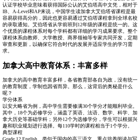
认证学校毕业意味着获得国际公认的艾伯塔高中文凭，相对于
IB、A-Level和AP来说，中国学生读加拿大艾伯塔省课程是最
容易获得高分的，因此也更容易通过艾伯塔课程拿到全球名校
的录取通知。艾伯塔省从学前班到12年级的课程是统一的。这
个优质的课程体系对每个学科都有详细的学习成果要求。整个
课程体系由教师、大学教授、商界领袖等专家共同开发，定期
审查和更新，以确保它符合时代的发展并适应学生的学习需
求。
加拿大高中教育体系：丰富多样
加拿大的高中教育丰富多样，各省教育部各自为政，没有统一
的教育制度，学制也因省而异。那么，这背后的奥秘是什么
呢？
学分体系
以安大略省为例，高中学生需要修满30个学分才能顺利毕业。
其中，18个为必修学分，涵盖了英语、法语、数学、科学、加
拿大历史等基础学科；另外12个为选修学分，学生可以根据兴
趣和职业规划进行选择。每110学时的课程相当于1个学分。
典型课程
Grade 12 English，类似于国内的高三语文，重点培养阅读与写