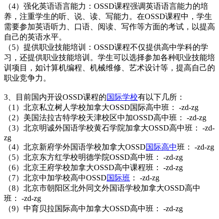
（4）强化英语语言能力：OSSD课程强调英语语言能力的培
养，注重学生的听、说、读、写能力。在OSSD课程中，学生
需要参加英语听力、口语、阅读、写作等方面的考试，以提高
自己的英语水平。
（5）提供职业技能培训：OSSD课程不仅提供高中学科的学
习，还提供职业技能培训。学生可以选择参加各种职业技能培
训项目，如计算机编程、机械维修、艺术设计等，提高自己的
职业竞争力。
3、目前国内开设OSSD课程的
国际学校
有以下几所：
（1）北京私立树人学校加拿大OSSD国际高中班： -zd-zg
（2）美国法拉古特学校天津校区中加OSSD高中班： -zd-zg
（3）北京明诚外国语学校黄石学院加拿大OSSD高中班： -zd-
zg
（4）北京新府学外国语学校加拿大OSSD
国际高中
班： -zd-zg
（5）北京东方红学校明德学院OSSD高中班： -zd-zg
（6）北京王府学校加拿大OSSD高中课程班： -zd-zg
（7）北京中加学校高中OSSD
国际班
： -zd-zg
（8）北京市朝阳区北外同文外国语学校加拿大OSSD高中
班： -zd-zg
（9）中育贝拉国际高中加拿大OSSD高中班： -zd-zg