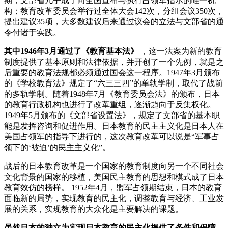
期，文部省几乎成了向全国宣布与执行占领军指示的唯一机
构；教育改革委员会举行过全体大会142次，分组会议350次，
提出建议35项，大多数建议后来通过议会的立法与文部省的通
令付诸于实践。
其中1946年3月通过了《教育基本法》
，这一法案为新的教育
制度提供了基本原则和法律依据，并开创了一个先例，就是之
后重要的教育法规都必须通过国会这一程序。1947年3月颁布
的《学校教育法》规定了“六三三四”的单轨学制，取代了战前
的多轨学制。随着1948年7月《教育委员会法》的颁布，日本
的教育行政机构也进行了改革重组，逐渐趋向于反集权化。
1949年5月颁布的《文部省设置法》，规定了文部省的基本职
能是发挥咨询和促进作用。日本教育的民主主义化是日本人在
美国占领军的指导下进行的，这次教育改革可以说是“军事占
领下的‘被迫’的民主主义化”。
战后的日本教育改革是一个国家的教育制度向另一个不同社会
文化背景的国家的移植，美国民主教育的思想和模式成了日本
教育效仿的榜样。 1952年4月，盟军占领期结束，日本的教育
面临新的局势，实现教育的民主化，调整教育与经济、工业发
展的关系，实现教育的大众化是主要解决的课题。
虽然日本的独立为实现日本教育的民主化提供了条件和保障，