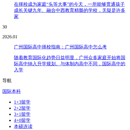
在择校成为家庭“头等大事”的今天，一所能够贯通孩子
成长关键九年、融合中西教育精髓的学校，无疑是许多
家
30
2026.01
广州国际高中择校指南：广州国际高中怎么考
随着教育国际化趋势日益明显，广州众多家庭开始将国
际高中纳入升学规划。与体制内高中不同，国际高中的
入学
导航
国际本科
1+3留学
2+2留学
3+1留学
4+0留学
本硕连读