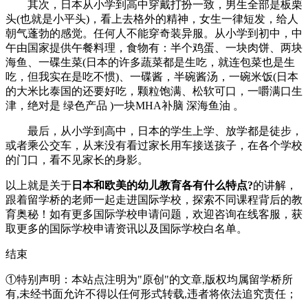
其次，日本从小学到高中穿戴打扮一致，男生全部是板栗
头(也就是小平头)，看上去格外的精神，女生一律短发，给人
朝气蓬勃的感觉。任何人不能穿奇装异服。从小学到初中，中
午由国家提供午餐料理，食物有：半个鸡蛋、一块肉饼、两块
海鱼、一碟生菜(日本的许多蔬菜都是生吃，就连包菜也是生
吃，但我实在是吃不惯)、一碟酱，半碗酱汤，一碗米饭(日本
的大米比泰国的还要好吃，颗粒饱满、松软可口，一嚼满口生
津，绝对是 绿色产品 )一块MHA补脑 深海鱼油 。
最后，从小学到高中，日本的学生上学、放学都是徒步，
或者乘公交车，从来没有看过家长用车接送孩子，在各个学校
的门口，看不见家长的身影。
以上就是关于
日本和欧美的幼儿教育各有什么特点?
的讲解，
跟着留学桥的老师一起走进国际学校，探索不同课程背后的教
育奥秘！如有更多国际学校申请问题，欢迎
咨询在线客服
，获
取更多的国际学校申请资讯以及国际学校白名单。
结束
①特别声明：本站点注明为"原创"的文章,版权均属留学桥所
有,未经书面允许不得以任何形式转载,违者将依法追究责任；