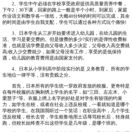
2、学生中午必须在学校享受政府提供高质量营养中餐，
下午2：30下课，回家的路上一般是半个小时。到家后，家庭
作业语文和数学各一张纸，大概40分钟的时间可以完成，其余
的时间是由学生自我支配，学生可以通过各种方式玩个痛快!
3、日本学生从三岁开始要求进入幼儿园，在幼儿园的生
活、学习是要交费的。但是缴费的多少?实行的是弹性收费标
准，也就是说学费是由父母收入多少决定，父母收入高交费就
高;收入少交费就少，如果父母没有工作，享受的是低保待
遇，幼儿园的教育费用是由国家支付的。
4、日本从小学到高中阶段实行的是 义务教育 。所有的学
生地位一律平等，没有贵贱之分。
首先，日本所有的学生统一穿政府发放的校服。更奇特是
在每件校服的左胸刺绣上学生的名字，如“三田、左左木、小
栗慧子”等。衣服上绣上名字的好处是对学生有较强的约束
力，如学生在校，或者在社会上违反校规，一看就知道是哪个
学校的学生。在我国我听过一个笑话：在职业高中，几个学生
违反校规，校长去管，学生粗鲁地用土话辱骂校长后，转身就
跑，但校长始终查不出这些学生是几年级，是哪个班的。