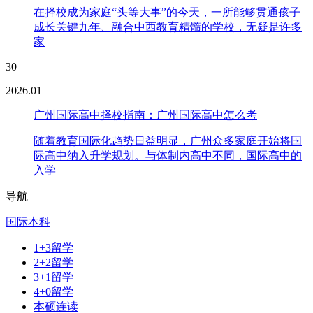
在择校成为家庭“头等大事”的今天，一所能够贯通孩子
成长关键九年、融合中西教育精髓的学校，无疑是许多
家
30
2026.01
广州国际高中择校指南：广州国际高中怎么考
随着教育国际化趋势日益明显，广州众多家庭开始将国
际高中纳入升学规划。与体制内高中不同，国际高中的
入学
导航
国际本科
1+3留学
2+2留学
3+1留学
4+0留学
本硕连读