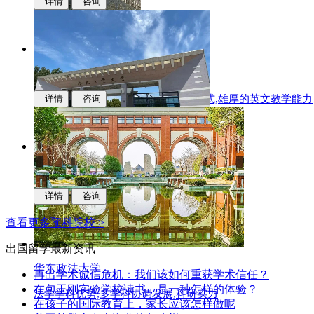
详情
咨询
华东师范大学
多样化的升学,中新联合培养的办学模式,雄厚的英文教学能力
详情
咨询
合肥工业大学
科研实力,学科优势,人才培养质量
详情
咨询
查看更多预科院校 >
出国留学
最新资讯
华东政法大学
再出学术诚信危机：我们该如何重获学术信任？
在包玉刚实验学校读书，是一种怎样的体验？
法学学科优势,多学科协调发展,科研实力
在孩子的国际教育上，家长应该怎样做呢