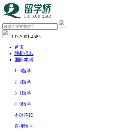
133-5901-4585
首页
我想报名
国际本科
1+3留学
2+2留学
3+1留学
4+0留学
本硕连读
直接留学