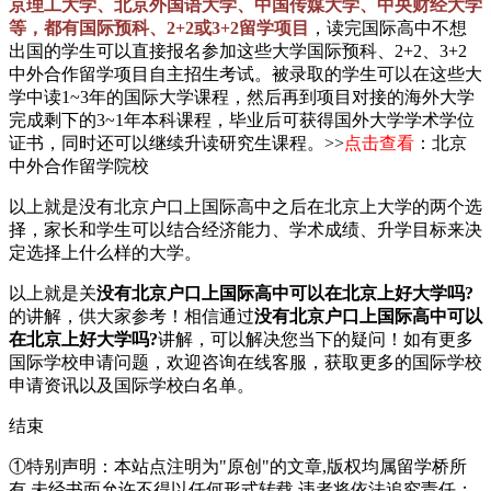
京理工大学、北京外国语大学、中国传媒大学、中央财经大学
等，都有国际预科、2+2或3+2留学项目
，读完国际高中不想
出国的学生可以直接报名参加这些大学国际预科、2+2、3+2
中外合作留学项目自主招生考试。被录取的学生可以在这些大
学中读1~3年的国际大学课程，然后再到项目对接的海外大学
完成剩下的3~1年本科课程，毕业后可获得国外大学学术学位
证书，同时还可以继续升读研究生课程。>>
点击查看
：北京
中外合作留学院校
以上就是没有北京户口上国际高中之后在北京上大学的两个选
择，家长和学生可以结合经济能力、学术成绩、升学目标来决
定选择上什么样的大学。
以上就是关
没有北京户口上国际高中可以在北京上好大学吗?
的讲解，供大家参考！相信通过
没有北京户口上国际高中可以
在北京上好大学吗?
讲解，可以解决您当下的疑问！如有更多
国际学校申请问题，欢迎
咨询在线客服
，获取更多的国际学校
申请资讯以及国际学校白名单。
结束
①特别声明：本站点注明为"原创"的文章,版权均属留学桥所
有,未经书面允许不得以任何形式转载,违者将依法追究责任；