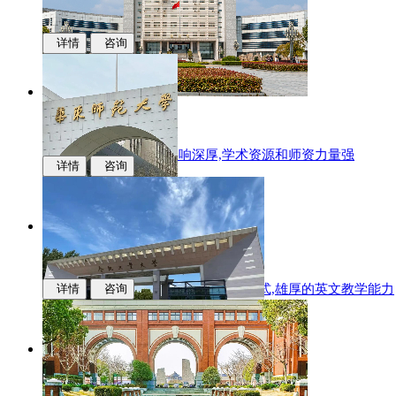
详情
咨询
江西财经大学
国际化办学,学科专业影响深厚,学术资源和师资力量强
详情
咨询
华东师范大学
多样化的升学,中新联合培养的办学模式,雄厚的英文教学能力
详情
咨询
合肥工业大学