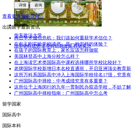
科研实力,学科优势,人才培养质量
详情
咨询
查看更多预科院校 >
出国留学
最新资讯
华东政法大学
再出学术诚信危机：我们该如何重获学术信任？
在包玉刚实验学校读书，是一种怎样的体验？
法学学科优势,多学科协调发展,科研实力
在孩子的国际教育上，家长应该怎样做呢
美国林登高中上海分校怎么样？
在上海读艺术类国际高中课程选择哪所学校比较好？
老牌国际学校新增日本名校直通班，开启亚洲顶尖教育新
这所万科系国际高中冲入上海国际学校排名17强，究竟
广州国际高中择校：中考成绩究竟有多重要？
这所位于上海闵行的九年一贯制民办双语学校，不妨了解
广州国际高中择校指南：广州国际高中怎么考
留学国家
国际高中
国际本科