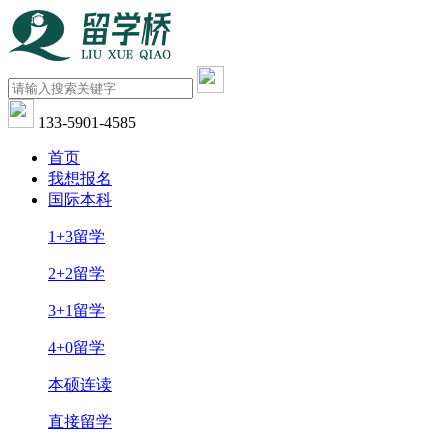
133-5901-4585
首页
我想报名
国际本科
1+3留学
2+2留学
3+1留学
4+0留学
本硕连读
直接留学