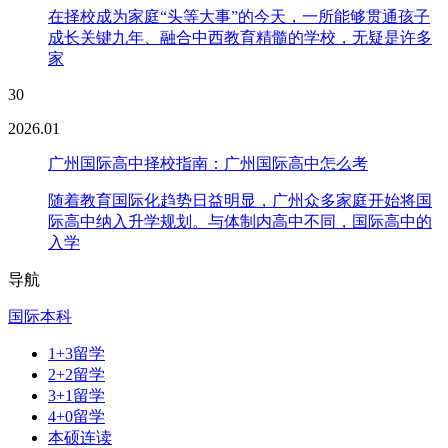
在择校成为家庭“头等大事”的今天，一所能够贯通孩子
成长关键九年、融合中西教育精髓的学校，无疑是许多
家
30
2026.01
广州国际高中择校指南：广州国际高中怎么考
随着教育国际化趋势日益明显，广州众多家庭开始将国
际高中纳入升学规划。与体制内高中不同，国际高中的
入学
导航
国际本科
1+3留学
2+2留学
3+1留学
4+0留学
本硕连读