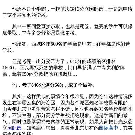
他原本是个学霸，一模前决定读公立国际部，于是就申请
了两个最知名的学校。
其中一所同意直接录取，也就是死签。签完的学生可以保
底录取，中考多少分都只是做参考。
他没签。西城区排600名的学霸是甲方，往年都是他们选
学校。
但是考完一出分变乙方了，646分的成绩的区排名
1600+。回头再找死签的学校，门口早挤满了中考失利的学
霸，拿着650的分数把他直接碾压…
他，
考了646分(满分660)，成了个后补。
其实，这样类似的事情今年很常见，因为今年这种情况多
发生在学霸云集的海淀区。因为各个城区知名学校是有限的，
而今年北京中考生普遍考得不错，同时也导致知名学校学霸扎
堆，不缺生源，部分高分学生被拒绝现象。这是学霸们的傲
气，同时也是学霸择校内卷的正常表现。如果大家把目光从公
立
国际部
，知名高中移出，看看全北京所有的
国际高中
，其实
还有很多选择!