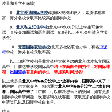
质量和升学有保障)
8、
北京爱迪国际学校
(朝阳区规模比较大，素质课程丰
富，海外名校录取率比较高的国际学校)
9、
北京私立汇佳学校
(北京中考600分以上学生可免笔
试，直接参加面试和语言测试，610分以上有机会申请入学奖
学金)
10、
青苗国际双语学校
(北京多校区联合办学，有名
IB课
程
学校，海外名校录取率高)
以上10所学校都是非常值得大家考虑的北京优质私立国际
高中，目前这些学校国际高中
均正在面向全国招生，对国际课
程、
出国留学
有意向的学生，请抓紧时间报名!
以上就是关
北京中考646分没学上?放弃内卷，国际高中来了！
的讲解，供大家参考！相信通过
北京中考646分没学上?放弃内
卷，国际高中来了！
讲解，可以解决您当下的疑问！如有更多
国际学校申请问题，欢迎
咨询在线客服
，获取更多的国际学校
申请资讯以及国际学校白名单。
结束