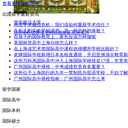
查看更多预科院校 >
出国留学
最新资讯
华东政法大学
再出学术诚信危机：我们该如何重获学术信任？
在包玉刚实验学校读书，是一种怎样的体验？
法学学科优势,多学科协调发展,科研实力
在孩子的国际教育上，家长应该怎样做呢
美国林登高中上海分校怎么样？
在上海读艺术类国际高中课程选择哪所学校比较好？
老牌国际学校新增日本名校直通班，开启亚洲顶尖教育新
这所万科系国际高中冲入上海国际学校排名17强，究竟
广州国际高中择校：中考成绩究竟有多重要？
这所位于上海闵行的九年一贯制民办双语学校，不妨了解
广州国际高中择校指南：广州国际高中怎么考
留学国家
国际高中
国际本科
国际硕士