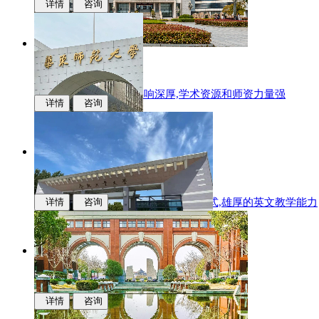
详情
咨询
江西财经大学
国际化办学,学科专业影响深厚,学术资源和师资力量强
详情
咨询
华东师范大学
多样化的升学,中新联合培养的办学模式,雄厚的英文教学能力
详情
咨询
合肥工业大学
科研实力,学科优势,人才培养质量
详情
咨询