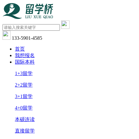
133-5901-4585
首页
我想报名
国际本科
1+3留学
2+2留学
3+1留学
4+0留学
本硕连读
直接留学