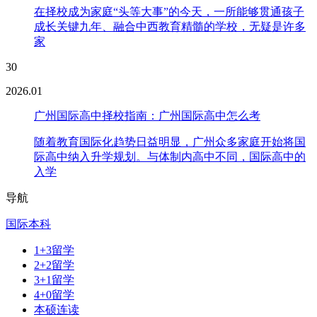
在择校成为家庭“头等大事”的今天，一所能够贯通孩子
成长关键九年、融合中西教育精髓的学校，无疑是许多
家
30
2026.01
广州国际高中择校指南：广州国际高中怎么考
随着教育国际化趋势日益明显，广州众多家庭开始将国
际高中纳入升学规划。与体制内高中不同，国际高中的
入学
导航
国际本科
1+3留学
2+2留学
3+1留学
4+0留学
本硕连读