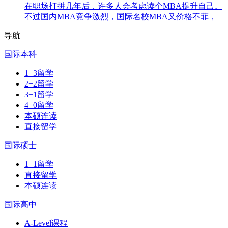
在职场打拼几年后，许多人会考虑读个MBA提升自己。
不过国内MBA竞争激烈，国际名校MBA又价格不菲，
导航
国际本科
1+3留学
2+2留学
3+1留学
4+0留学
本硕连读
直接留学
国际硕士
1+1留学
直接留学
本硕连读
国际高中
A-Level课程