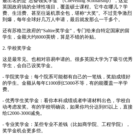
最出名的是“志奋领奖学金”（Chevening Scholarship），这是
英国政府搞的全球性项目，覆盖硕士课程。它牛在哪儿？学
费、生活费、甚至往返机票全包，堪称“大奖”。不过竞争激烈
到爆，每年全球好几万人申请，最后就发那么一千多个。
还有苏格兰政府的“Saltire奖学金”，专门给来自特定国家的留
学生，金额大约8000英镑，算是不错的补贴。
2. 学校奖学金
这是最常见、也相对容易申请的。很多英国大学为了吸引优秀
学生，会自己设奖学金。
- 学院奖学金：每个院系可能都有自己的一笔钱，奖励成绩好
的学生。金额从每年£1000到£5000不等，有的能覆盖一半学
费。
- 优秀学生奖学金：看你本科成绩或者申请材料出色，学校自
动考虑发奖。有的学校明确说，如果你均分达到85以上，直接
给£2000-3000减免。
- 专业奖学金：某些专业不差钱（比如商学院、工程学院），
奖学金机会更多些。