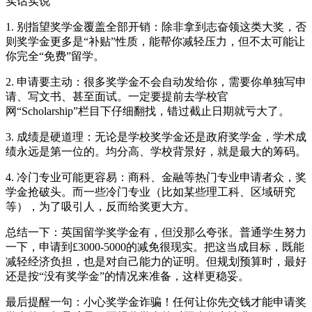
实话实说
1. 别指望奖学金覆盖全部开销：除非拿到志奋领这类大奖，否
则奖学金更多是“补贴”性质，能帮你减轻压力，但不太可能让
你完全“免费”留学。
2. 申请要主动：很多奖学金不会自动发给你，需要你单独写申
请、写文书、甚至面试。一定要提前去学校官
网“Scholarship”栏目下仔细翻找，错过截止日期就亏大了。
3. 成绩是硬道理：无论是学校奖学金还是政府奖学金，学术成
绩永远是第一位的。均分高、学校背景好，就是最大的筹码。
4. 冷门专业可能更容易：商科、金融等热门专业申请者众，奖
学金抢破头。而一些冷门专业（比如某些理工科、区域研究
等），为了吸引人，反而给奖更大方。
总结一下：英国留学奖学金有，但没那么夸张。普通学生努力
一下，申请到£3000-5000的减免很现实。把这当成目标，既能
减轻经济负担，也是对自己能力的证明。但规划预算时，最好
还是按“没有奖学金”的情况来准备，这样更稳妥。
最后提醒一句：小心奖学金诈骗！任何让你先交钱才能申请奖