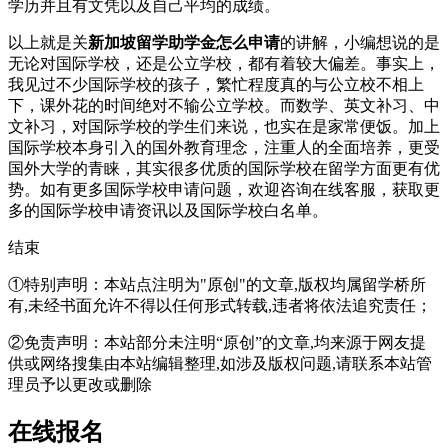
学历并且有文凭以及自己平均的成绩。
以上就是关
新加坡留学助学金怎么申请
的讲解，小编想说的是
无论对国际学校，还是公立学校，都有着较大偏差。事实上，
我见过不少国际学校的孩子，繁忙程度真的与公立校不相上
下，课外花的时间绝对不输公立学校。而数学、英文补习、中
文补习，对国际学校的学生们来说，也实在是家常便饭。加上
国际学校本身引入的国外教育理念，注重人的全面培养，更受
国外大学的青睐，其实很多优质的国际学校在留学方面更有优
势。如有更多国际学校申请问题，欢迎
咨询在线客服
，获取更
多的国际学校申请资讯以及国际学校白名单。
结束
①特别声明：本站点注明为"原创"的文章,版权均属留学桥所
有,未经书面允许不得以任何形式转载,违者将依法追究责任；
②免责声明：本站部分未注明“原创”的文章,均来源于网友提
供或网络搜集由本站编辑整理,如涉及版权问题,请联系本站管
理员予以更改或删除
在线报名